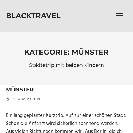
Zum
Inhalt
BLACKTRAVEL
springen
Menü
Zwischen
Jurten
und
Sternen
das
KATEGORIE:
MÜNSTER
Leben
neu
Städtetrip mit beiden Kindern
entdecken
MÜNSTER
20. August 2019
Micha
Ein lang geplanter Kurztrip. Auf zur einer schönen Stadt.
Schon die Anfahrt wird sicherlich spannend werden.
Aus vielen Richtungen kommen wir . Aus Berlin, gleich