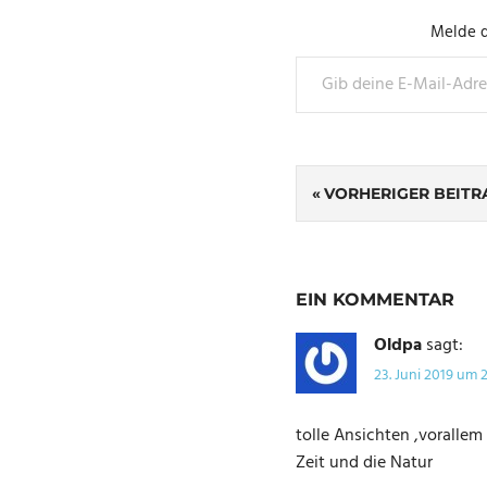
Melde d
Gib deine E-Mail-Adresse ein ...
SCHLAGWÖRTER
Beitragsnavig
HAWAII
VORHERIGER BEITR
EIN KOMMENTAR
Oldpa
sagt:
23. Juni 2019 um 
tolle Ansichten ,voralle
Zeit und die Natur