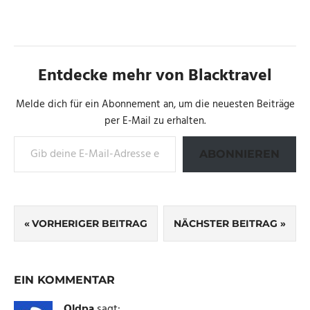
Entdecke mehr von Blacktravel
Melde dich für ein Abonnement an, um die neuesten Beiträge
per E-Mail zu erhalten.
Gib deine E-Mail-Adresse ein ...
ABONNIEREN
SCHLAGWÖRTER
Beitragsnavigation
HAWAII
VORHERIGER BEITRAG
NÄCHSTER BEITRAG
EIN KOMMENTAR
Oldpa
sagt: