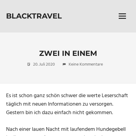
Zum
Inhalt
BLACKTRAVEL
springen
Menü
Zwischen
Jurten
und
Sternen
das
ZWEI IN EINEM
Leben
20. Juli 2020
Micha
Amalfi & Co
Keine Kommentare
neu
entdecken
Es ist schon ganz schön schwer die werte Leserschaft
täglich mit neuen Informationen zu versorgen.
Gestern bin ich dazu einfach nicht gekommen.
Nach einer lauen Nacht mit laufendem Hundegebell