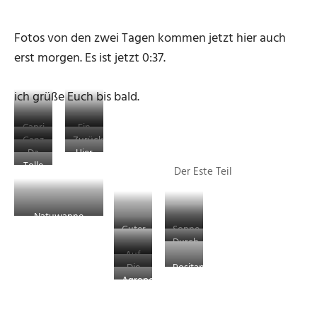
Fotos von den zwei Tagen kommen jetzt hier auch
erst morgen. Es ist jetzt 0:37.
ich grüße Euch bis bald.
Capri
Ein
Ganz
Zurück
ganz
Blick
Da
Hier
klares
Nah
von
Tolle
soll
ging
Der Este Teil
Wasser
Oben
Brandung
es
es
hin
runter
Natuwanne
Guter
Sonne
Durch
Wein
und
Auf
die
Ischia
Die
Positano
dem
Gärten
Agropoli
Badebucht
Boot
von
unten