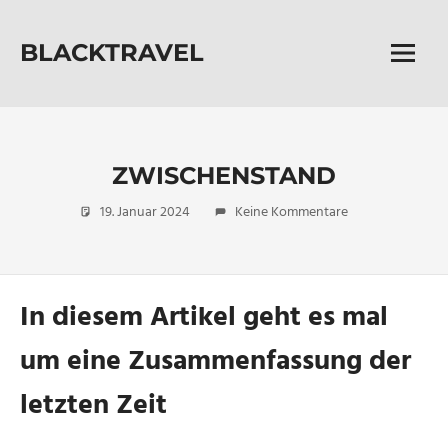
Zum
Inhalt
BLACKTRAVEL
springen
Menü
Zwischen
Jurten
und
Sternen
das
ZWISCHENSTAND
Leben
19. Januar 2024
Micha
Reisen
Keine Kommentare
neu
entdecken
In diesem Artikel geht es mal
um eine Zusammenfassung der
letzten Zeit