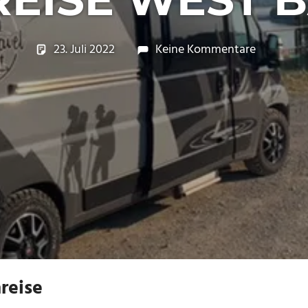
23. Juli 2022
Micha
2022_Ferien
Keine Kommentare
,
Reisen
reise