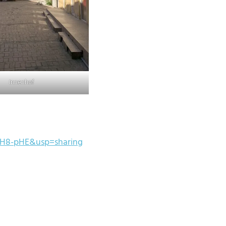
Innenhof
TH8-pHE&usp=sharing