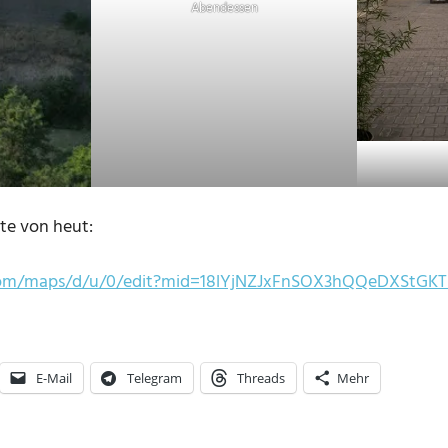
Abendessen
te von heut:
com/maps/d/u/0/edit?mid=18lYjNZJxFnSOX3hQQeDXStGK
E-Mail
Telegram
Threads
Mehr