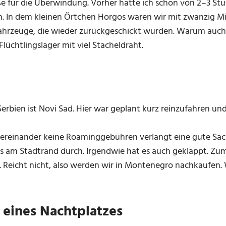
ße für die Überwindung. Vorher hatte ich schon von 2–3 S
. In dem kleinen Örtchen Horgos waren wir mit zwanzig Mi
ahrzeuge, die wieder zurückgeschickt wurden. Warum auch 
Flüchtlingslager mit viel Stacheldraht.
Serbien ist Novi Sad. Hier war geplant kurz reinzufahren un
ereinander keine Roaminggebühren verlangt eine gute Sach
ns am Stadtrand durch. Irgendwie hat es auch geklappt. Zum
n. Reicht nicht, also werden wir in Montenegro nachkaufen.
 eines Nachtplatzes