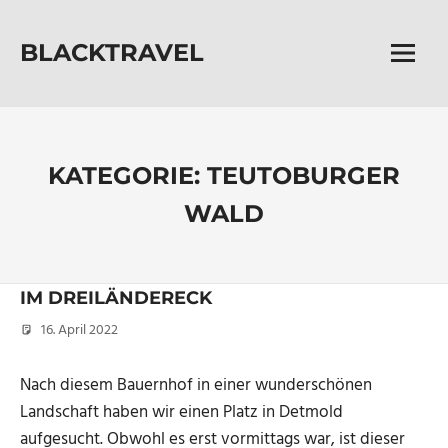
Zum
Inhalt
BLACKTRAVEL
springen
Menü
Zwischen
Jurten
und
Sternen
das
KATEGORIE:
TEUTOBURGER
Leben
WALD
neu
entdecken
IM DREILÄNDERECK
16. April 2022
Micha
Nach diesem Bauernhof in einer wunderschönen
Landschaft haben wir einen Platz in Detmold
aufgesucht. Obwohl es erst vormittags war, ist dieser